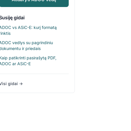
Susiję gidai
ADOC vs ASiC-E: kurį formatą
rinktis
ADOC vedlys su pagrindiniu
dokumentu ir priedais
Kaip patikrinti pasirašytą PDF,
ADOC ar ASiC-E
Visi gidai →