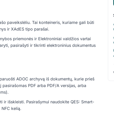
 paveikslėliu. Tai konteineris, kuriame gali būti
ys ir XAdES tipo parašai.
nybos priemonės ir Elektroniniai valdžios vartai
i, pasirašyti ir tikrinti elektroninius dokumentus
paruošti ADOC archyvą iš dokumentų, kurie prieš
į pasirašomas PDF arba PDF/A versijas, arba
ams).
ti ir išskleisti. Pasirašymui naudokite QES: Smart-
a NFC kelią.