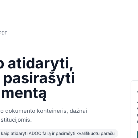
 PDF
 atidaryti,
r pasirašyti
umentą
io dokumento konteineris, dažnai
titucijomis.
kaip atidaryti ADOC failą ir pasirašyti kvalifikuotu parašu