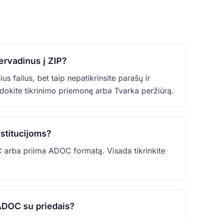
ervadinus į ZIP?
us failus, bet taip nepatikrinsite parašų ir
kite tikrinimo priemonę arba Tvarka peržiūrą.
stitucijoms?
C arba priima ADOC formatą. Visada tikrinkite
 ADOC su priedais?