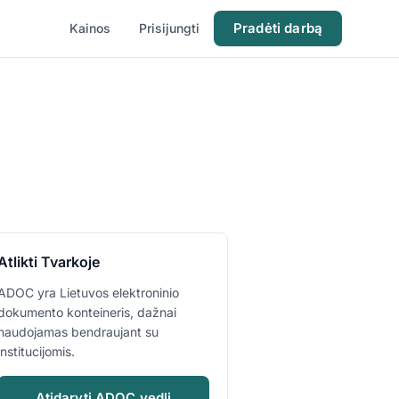
Pradėti darbą
Kainos
Prisijungti
Atlikti Tvarkoje
ADOC yra Lietuvos elektroninio
dokumento konteineris, dažnai
naudojamas bendraujant su
institucijomis.
Atidaryti ADOC vedlį