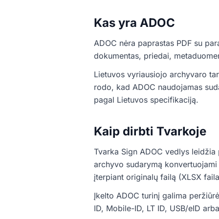
Kas yra ADOC
ADOC nėra paprastas PDF su parašo
dokumentas, priedai, metaduomen
Lietuvos vyriausiojo archyvaro tar
rodo, kad ADOC naudojamas sudaryt
pagal Lietuvos specifikaciją.
Kaip dirbti Tvarkoje
Tvarka Sign ADOC vedlys leidžia 
archyvo sudarymą konvertuojami 
įterpiant originalų failą (XLSX fail
Įkelto ADOC turinį galima peržiūrė
ID, Mobile-ID, LT ID, USB/eID arb