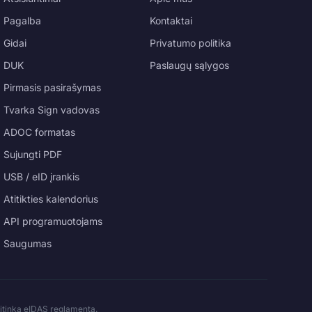
Pagalba
Kontaktai
Gidai
Privatumo politika
DUK
Paslaugų sąlygos
Pirmasis pasirašymas
Tvarka Sign vadovas
ADOC formatas
Sujungti PDF
USB / eID įrankis
Atitikties kalendorius
API programuotojams
Saugumas
titinka eIDAS reglamentą.