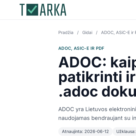
Pradžia
/
Gidai
/
ADOC, ASiC-E ir
ADOC, ASIC-E IR PDF
ADOC: kaip
patikrinti i
.adoc dok
ADOC yra Lietuvos elektronin
naudojamas bendraujant su ins
Atnaujinta: 2026-06-12
Užklausa: 