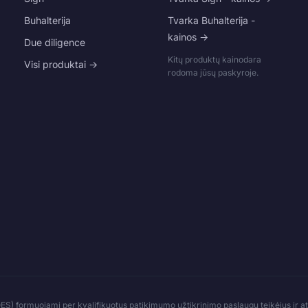
Buhalterija
Tvarka Buhalterija -
kainos →
Due diligence
Kitų produktų kainodara
Visi produktai →
rodoma jūsų paskyroje.
 (QES) formuojami per kvalifikuotus patikimumo užtikrinimo paslaugų teikėjus ir a