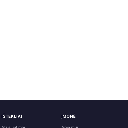
IŠTEKLIAI
ĮMONĖ
Atsisiuntimai
Apie mus