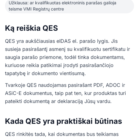
Užklausa: ar kvalifikuotas elektroninis parašas galioja
teisme VMI Registrų centre
Ką reiškia QES
QES yra aukščiausias eIDAS el. parašo lygis. Jis
susieja pasirašantį asmenį su kvalifikuotu sertifikatu ir
saugia parašo priemone, todėl tinka dokumentams,
kuriuose reikia patikimai įrodyti pasirašančiojo
tapatybę ir dokumento vientisumą.
Tvarkoje QES naudojamas pasirašant PDF, ADOC ir
ASiC-E dokumentus, taip pat ten, kur produktas turi
pateikti dokumentą ar deklaraciją Jūsų vardu.
Kada QES yra praktiškai būtinas
QES rinkitės tada, kai dokumentas bus teikiamas