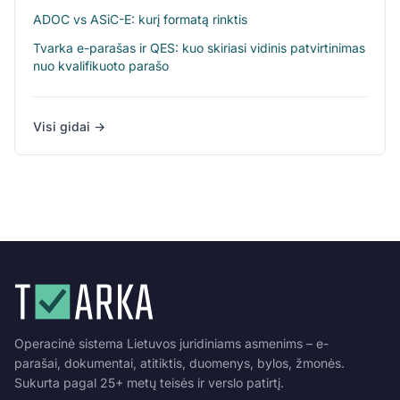
ADOC vs ASiC-E: kurį formatą rinktis
Tvarka e-parašas ir QES: kuo skiriasi vidinis patvirtinimas
nuo kvalifikuoto parašo
Visi gidai →
Operacinė sistema Lietuvos juridiniams asmenims – e-
parašai, dokumentai, atitiktis, duomenys, bylos, žmonės.
Sukurta pagal 25+ metų teisės ir verslo patirtį.