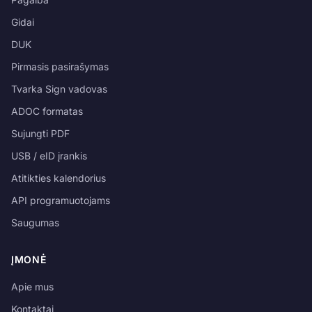
Gidai
DUK
Pirmasis pasirašymas
Tvarka Sign vadovas
ADOC formatas
Sujungti PDF
USB / eID įrankis
Atitikties kalendorius
API programuotojams
Saugumas
ĮMONĖ
Apie mus
Kontaktai