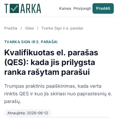
Pradėti
Kainos
Prisijungti
Pradžia
/
Gidai
/
Tvarka Sign ir e. parašai
TVARKA SIGN IR E. PARAŠAI
Kvalifikuotas el. parašas
(QES): kada jis prilygsta
ranka rašytam parašui
Trumpas praktinis paaiškinimas, kada verta
rinktis QES ir kuo jis skiriasi nuo paprastesnių e.
parašų.
Atnaujinta: 2026-06-12